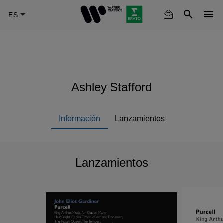
Skip
to
main
content
Ashley Stafford
Información
Lanzamientos
Lanzamientos