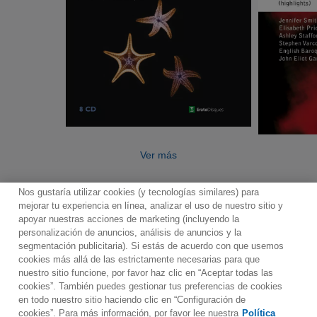
Ver más
Nos gustaría utilizar cookies (y tecnologías similares) para
mejorar tu experiencia en línea, analizar el uso de nuestro sitio y
apoyar nuestras acciones de marketing (incluyendo la
personalización de anuncios, análisis de anuncios y la
segmentación publicitaria). Si estás de acuerdo con que usemos
Contacto
Boletin informativo
Términos de Uso
cookies más allá de las estrictamente necesarias para que
nuestro sitio funcione, por favor haz clic en “Aceptar todas las
Política de Privacidad
Mapa web
Política de cookies
cookies”. También puedes gestionar tus preferencias de cookies
Ajustes de Cookies
en todo nuestro sitio haciendo clic en “Configuración de
cookies”. Para más información, por favor lee nuestra
Política