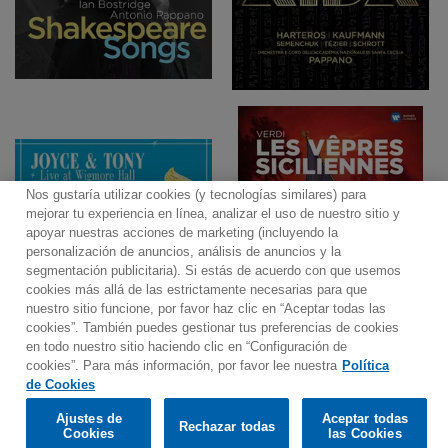
Nos gustaría utilizar cookies (y tecnologías similares) para
mejorar tu experiencia en línea, analizar el uso de nuestro sitio y
apoyar nuestras acciones de marketing (incluyendo la
personalización de anuncios, análisis de anuncios y la
segmentación publicitaria). Si estás de acuerdo con que usemos
cookies más allá de las estrictamente necesarias para que
nuestro sitio funcione, por favor haz clic en “Aceptar todas las
cookies”. También puedes gestionar tus preferencias de cookies
en todo nuestro sitio haciendo clic en “Configuración de
cookies”. Para más información, por favor lee nuestra
Política
Would you prefer to visit our website in English?
de Cookies
Ajustes de
Aceptar todas
Rechazar todas
Confirm
Cookies
las Cookies