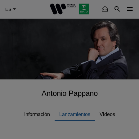
Skip
to
main
content
Antonio Pappano
Información
Lanzamientos
Videos