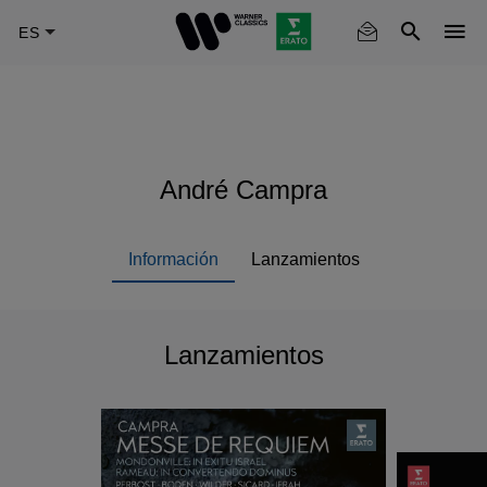
Skip
to
main
content
André Campra
Información
Lanzamientos
Lanzamientos