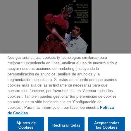
Nos gustaría utilizar cookies (y tecnologías similares) para
mejorar tu experiencia en línea, analizar el uso de nuestro sitio y
apoyar nuestras acciones de marketing (incluyendo la
personalización de anuncios, análisis de anuncios y la
segmentación publicitaria). Si estás de acuerdo con que usemos
cookies más allá de las estrictamente necesarias para que
Contacto
Boletin informativo
Términos de Uso
nuestro sitio funcione, por favor haz clic en “Aceptar todas las
Política de Privacidad
Mapa web
Política de cookies
cookies”. También puedes gestionar tus preferencias de cookies
Ajustes de Cookies
en todo nuestro sitio haciendo clic en “Configuración de
cookies”. Para más información, por favor lee nuestra
Política
Would you prefer to visit our website in English?
de Cookies
Ajustes de
Aceptar todas
Rechazar todas
© 2025 Parlophone Records Limited. All rights reserved.
Confirm
Cookies
las Cookies