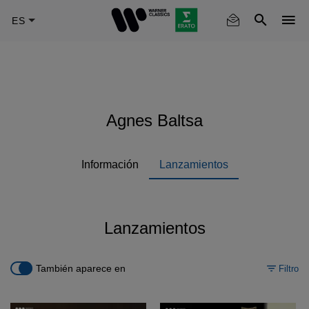
Skip
to
main
content
Agnes Baltsa
Información
Lanzamientos
Lanzamientos
También aparece en
Filtro