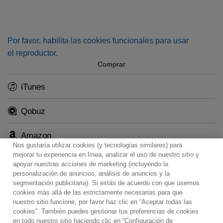
Peter Seiffert, Plácido Domingo (holding both roles of
Alfred and conductor of the Münchner Rundfunkorchester)
… all ham it up cheerfully and sing marvelously.
Por favor, habilita las cookies funcionales para usar
el reproductor.
Comprar
iTunes
Qobuz
Amazon
Nos gustaría utilizar cookies (y tecnologías similares) para
mejorar tu experiencia en línea, analizar el uso de nuestro sitio y
apoyar nuestras acciones de marketing (incluyendo la
personalización de anuncios, análisis de anuncios y la
segmentación publicitaria). Si estás de acuerdo con que usemos
Contacto
Boletin informativo
Términos de Uso
cookies más allá de las estrictamente necesarias para que
nuestro sitio funcione, por favor haz clic en “Aceptar todas las
Política de Privacidad
Mapa web
Política de cookies
cookies”. También puedes gestionar tus preferencias de cookies
Ajustes de Cookies
en todo nuestro sitio haciendo clic en “Configuración de