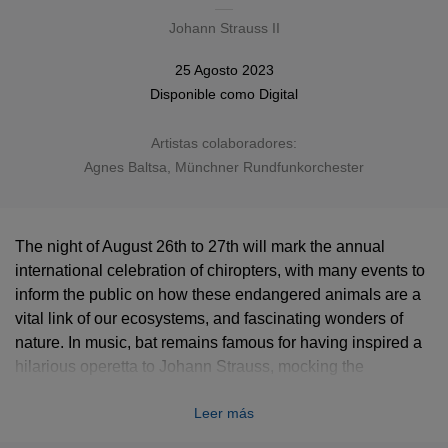
Johann Strauss II
25 Agosto 2023
Disponible como
Digital
Artistas colaboradores:
Agnes Baltsa
,
Münchner Rundfunkorchester
The night of August 26th to 27th will mark the annual
international celebration of chiropters, with many events to
inform the public on how these endangered animals are a
vital link of our ecosystems, and fascinating wonders of
nature. In music, bat remains famous for having inspired a
hilarious operetta to Johann Strauss, mocking the
decadence of the Viennese high society.
Leer más
This recording features a staggering cast: Lucia Popp,