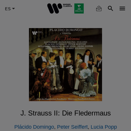
Skip
to
main
content
J. Strauss II: Die Fledermaus
Plácido Domingo
,
Peter Seiffert
,
Lucia Popp