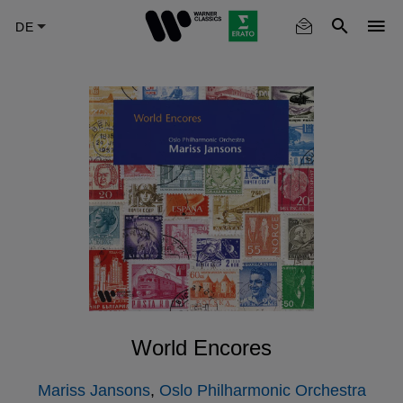
Skip
to
main
content
World Encores
Mariss Jansons
,
Oslo Philharmonic Orchestra