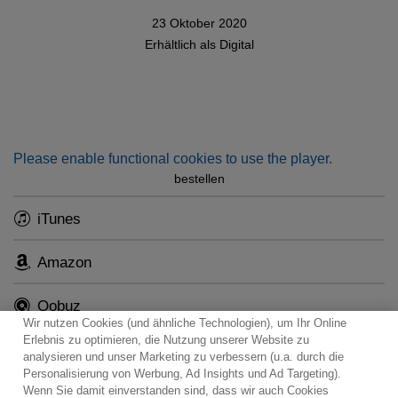
23 Oktober 2020
Erhältlich als
Digital
Please enable functional cookies to use the player.
bestellen
iTunes
Amazon
Qobuz
Wir nutzen Cookies (und ähnliche Technologien), um Ihr Online
Erlebnis zu optimieren, die Nutzung unserer Website zu
analysieren und unser Marketing zu verbessern (u.a. durch die
Personalisierung von Werbung, Ad Insights und Ad Targeting).
Wenn Sie damit einverstanden sind, dass wir auch Cookies