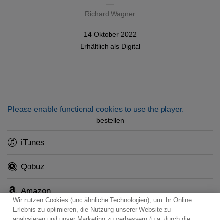
Richard Wagner
14 Oktober 2022
Erhältlich als
Digital
Please enable functional cookies to use the player.
bestellen
iTunes
Qobuz
Amazon
Wir nutzen Cookies (und ähnliche Technologien), um Ihr Online
Erlebnis zu optimieren, die Nutzung unserer Website zu
analysieren und unser Marketing zu verbessern (u.a. durch die