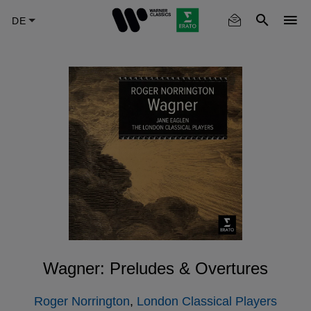
Skip
to
main
content
Wagner: Preludes & Overtures
Roger Norrington
,
London Classical Players