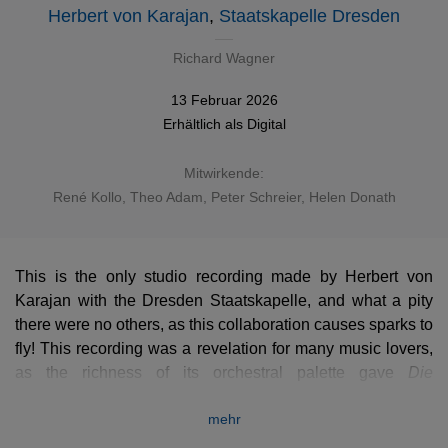
Herbert von Karajan
,
Staatskapelle Dresden
Richard Wagner
13 Februar 2026
Erhältlich als
Digital
Mitwirkende:
René Kollo
,
Theo Adam
,
Peter Schreier
,
Helen Donath
This is the only studio recording made by Herbert von
Karajan with the Dresden Staatskapelle, and what a pity
there were no others, as this collaboration causes sparks to
fly! This recording was a revelation for many music lovers,
as the richness of its orchestral palette gave
Die
Meistersinger
the depth that previous recordings lacked
mehr
and finally did justice to this lyrical masterpiece. The
superb vocal cast, led by Adam, Kollo, Schreier, Donath