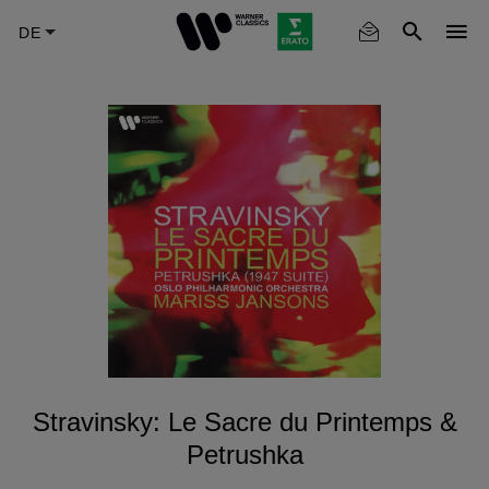
Skip
to
main
content
Stravinsky: Le Sacre du Printemps &
Petrushka