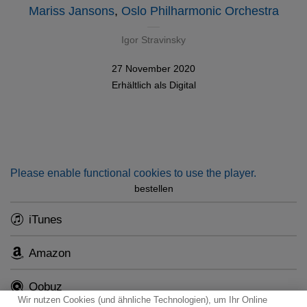
Mariss Jansons
,
Oslo Philharmonic Orchestra
Igor Stravinsky
27 November 2020
Erhältlich als
Digital
Please enable functional cookies to use the player.
bestellen
iTunes
Amazon
Qobuz
Wir nutzen Cookies (und ähnliche Technologien), um Ihr Online