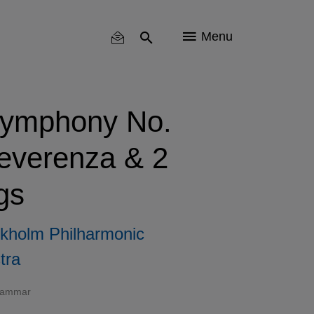
Menu
ymphony No.
Reverenza & 2
gs
kholm Philharmonic
tra
hammar