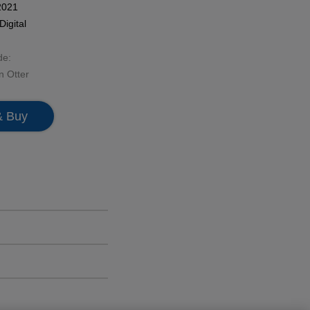
2021
Digital
de:
n Otter
& Buy