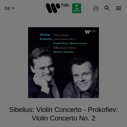
Skip
to
main
content
Sibelius: Violin Concerto - Prokofiev:
Violin Concerto No. 2