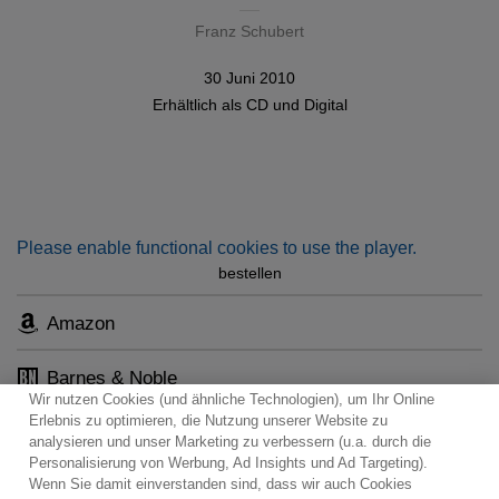
Franz Schubert
30 Juni 2010
Erhältlich als
CD
und
Digital
Please enable functional cookies to use the player.
bestellen
Amazon
Barnes & Noble
Wir nutzen Cookies (und ähnliche Technologien), um Ihr Online
Erlebnis zu optimieren, die Nutzung unserer Website zu
analysieren und unser Marketing zu verbessern (u.a. durch die
Personalisierung von Werbung, Ad Insights und Ad Targeting).
Wenn Sie damit einverstanden sind, dass wir auch Cookies