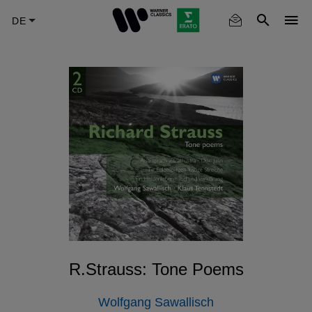
Skip
to
main
content
R.Strauss: Tone Poems
Wolfgang Sawallisch