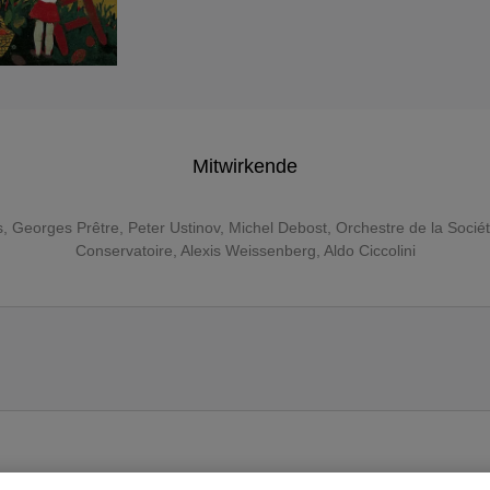
Mitwirkende
s
,
Georges Prêtre
,
Peter Ustinov
,
Michel Debost
,
Orchestre de la Socié
Conservatoire
,
Alexis Weissenberg
,
Aldo Ciccolini