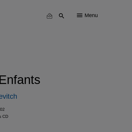
Menu
Enfants
evitch
002
ls
CD