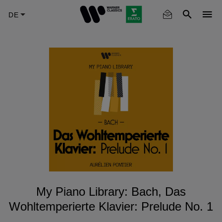
Skip
to
main
content
My Piano Library: Bach, Das
Wohltemperierte Klavier: Prelude No. 1