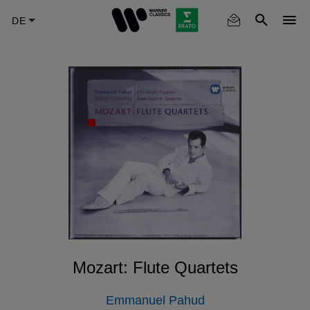
Skip
to
main
content
Mozart: Flute Quartets
Emmanuel Pahud