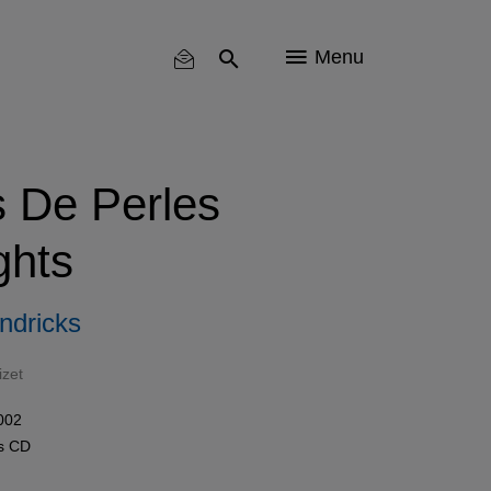
Menu
 De Perles
ghts
ndricks
izet
002
ls
CD