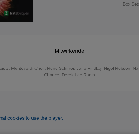
Box Set
Mitwirkende
oists
,
Monteverdi Choir
,
René Schirrer
,
Jane Findlay
,
Nigel Robson
,
Na
Chance
,
Derek Lee Ragin
al cookies to use the player.