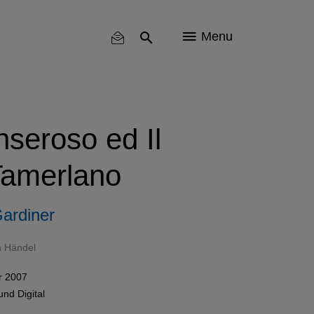
Menu
enseroso ed Il
Tamerlano
Gardiner
h Händel
r 2007
und
Digital