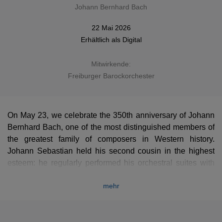
Johann Bernhard Bach
22 Mai 2026
Erhältlich als
Digital
Mitwirkende:
Freiburger Barockorchester
On May 23, we celebrate the 350th anniversary of Johann
Bernhard Bach, one of the most distinguished members of
the greatest family of composers in Western history.
Johann Sebastian held his second cousin in the highest
esteem: he regularly performed his orchestral suites with
the Collegium Musicum in Leipzig, and it is thanks to
mehr
copies found in his personal archives that these
masterpieces survived. These works serve as a vital
missing link between the French music of the
Grand Siècle