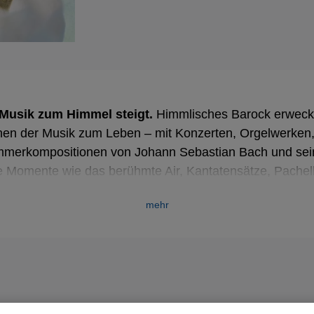
 Musik zum Himmel steigt.
Himmlisches Barock erweckt
hen der Musik zum Leben – mit Konzerten, Orgelwerken
mmerkompositionen von Johann Sebastian Bach und sei
e Momente wie das berühmte Air, Kantatensätze, Pachelb
hr.
mehr