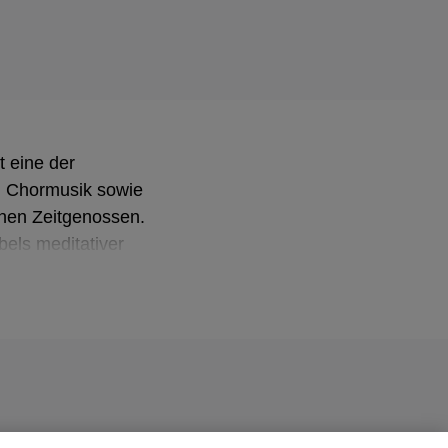
 eine der
, Chormusik sowie
nen Zeitgenossen.
els meditativer