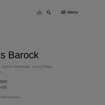
Menu
s Barock
l
,
Dietrich Buxtehude
,
Georg Philipp
n
 2020
ls
CD
,
Weihnachten