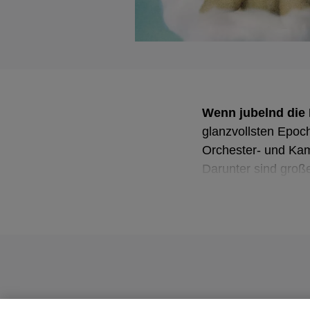
Wenn jubelnd die
glanzvollsten Epoc
Orchester- und Ka
Darunter sind groß
Kanon und viele me