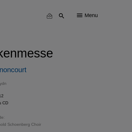
Menu
kenmesse
noncourt
ydn
12
ls
CD
de:
nold Schoenberg Choir