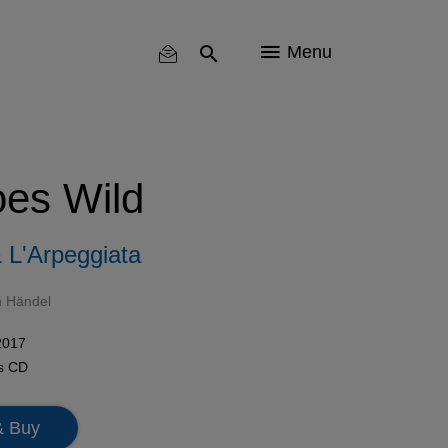
Menu
es Wild
& L'Arpeggiata
h Händel
2017
ls
CD
& Buy