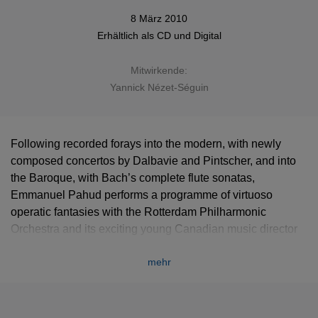
8 März 2010
Erhältlich als
CD
und Digital
Mitwirkende:
Yannick Nézet-Séguin
Following recorded forays into the modern, with newly
composed concertos by Dalbavie and Pintscher, and into
the Baroque, with Bach’s complete flute sonatas,
Emmanuel Pahud performs a programme of virtuoso
operatic fantasies with the Rotterdam Philharmonic
Orchestra and its exciting young Canadian music director
Yannick Nézet-Séguin.
mehr
Emmanuel Pahud’s
Night at the Opera
features fantasies
on
Rigoletto
by Franz and Karl Doppler,
Der Freischütz
by
Claude-Paul Taffanel,
Die Zauberflöte
by Robert Fobbes,