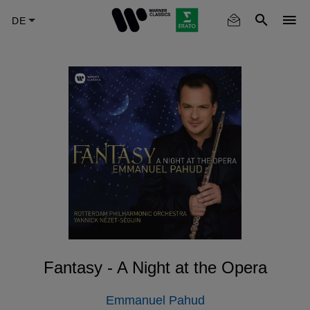
Skip
to
main
content
Fantasy - A Night at the Opera
Emmanuel Pahud