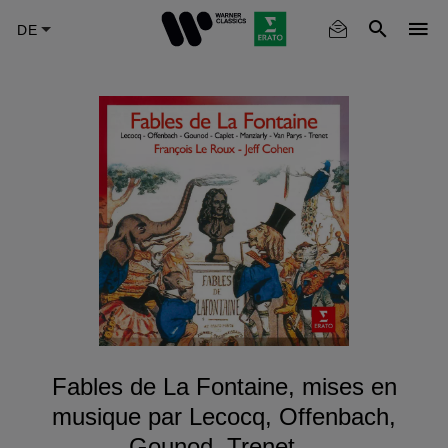
Skip
to
main
content
Fables de La Fontaine, mises en
musique par Lecocq, Offenbach,
Gounod, Trenet…