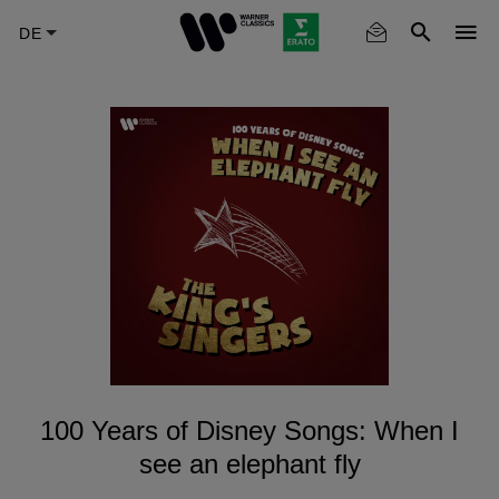
Skip
to
main
content
100 Years of Disney Songs: When I
see an elephant fly