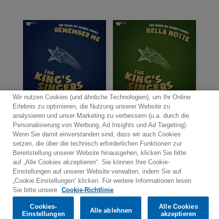
Wir nutzen Cookies (und ähnliche Technologien), um Ihr Online
Erlebnis zu optimieren, die Nutzung unserer Website zu
analysieren und unser Marketing zu verbessern (u.a. durch die
Personalisierung von Werbung, Ad Insights und Ad Targeting).
Wenn Sie damit einverstanden sind, dass wir auch Cookies
Kontakt
Newsletter
Warner Music Medienservice
setzen, die über die technisch erforderlichen Funktionen zur
Bereitstellung unserer Website hinausgehen, klicken Sie bitte
Nutzungsbedingungen
Datenschutzerklärungen
auf „Alle Cookies akzeptieren“. Sie können Ihre Cookie-
Cookies-Richtlinien
Cookies-Einstellungen
Einstellungen auf unserer Website verwalten, indem Sie auf
„Cookie Einstellungen“ klicken. Für weitere Informationen lesen
Would you prefer to visit our website in English?
Sie bitte unsere
Cookie-Richtlinie
Listen & Buy
Cookies-
Alle Cookies
Alle ablehnen
© 2025 Parlophone Records Limited. All rights reserved.
Confirm
Einstellungen
akzeptieren