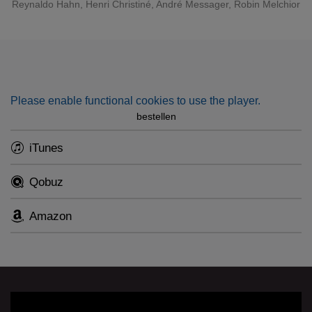
Reynaldo Hahn, Henri Christiné, André Messager, Robin Melchior
The complimentary booklet including all original sung texts
(French) and translations (English and French) can be
found here.
Please enable functional cookies to use the player.
bestellen
iTunes
Qobuz
Amazon