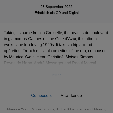
23 September 2022
Erhältlich als
CD
und
Digital
Taking its name from la Croisette, the beachside boulevard
in glamorous Cannes on the Côte d’Azur, this album
evokes the fun-loving 1920s. It takes a trip around
opérettes, French musical comedies of the era, composed
by Maurice Yvain, Henri Christiné, Moisés Simons,
Reynaldo Hahn, André Messager and Raoul Moretti.
Joining the Orchestre national de Cannes and its music
mehr
director, Benjamin Levy, are eight leading French singers,
all admired in opera: sopranos Patricia Petibon, Amel
Brahim-Djelloul and Marion Tassou; mezzo-soprano
Pauline Sabatier; tenors Philippe Talbot and Rémy
Composers
Mitwirkende
Mathieu; baritone Guillaume Andrieux, and bass-baritone
Laurent Naouri.
Maurice Yvain, Moïse Simons, Thibault Perrine, Raoul Moretti,