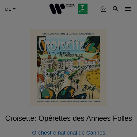
Skip
to
main
content
Croisette: Opérettes des Annees Folles
Orchestre national de Cannes