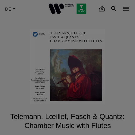
Skip
to
main
content
Telemann, Lœillet, Fasch & Quantz:
Chamber Music with Flutes