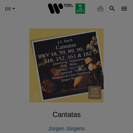
Skip
to
main
content
Cantatas
Jürgen Jürgens