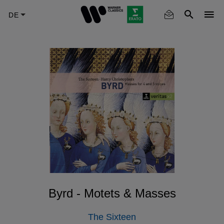
Skip
to
main
content
Byrd - Motets & Masses
The Sixteen