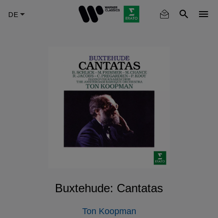
Skip
to
main
content
Buxtehude: Cantatas
Ton Koopman