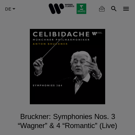
Skip
to
main
content
Bruckner: Symphonies Nos. 3
“Wagner” & 4 “Romantic” (Live)