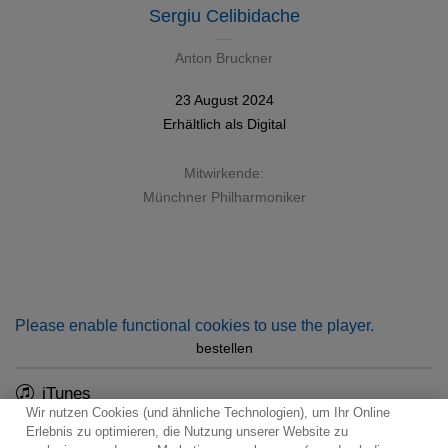
Sergiu Celibidache
Anton Bruckner
23 August 2024
Erhältlich als
Digital
Mitwirkende:
Münchner Philharmoniker
Please enable functional cookies to use the player.
bestellen
iTunes
Wir nutzen Cookies (und ähnliche Technologien), um Ihr Online
Erlebnis zu optimieren, die Nutzung unserer Website zu