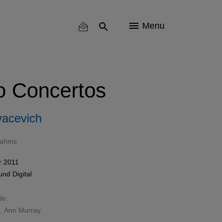
Menu
o Concertos
acevich
rahms
r 2011
und
Digital
de:
h
,
Ann Murray