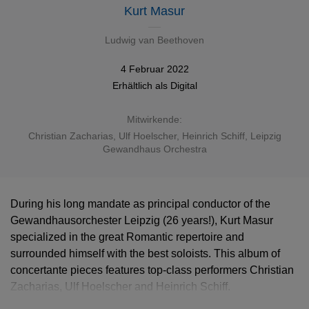
Kurt Masur
Ludwig van Beethoven
4 Februar 2022
Erhältlich als
Digital
Mitwirkende:
Christian Zacharias
,
Ulf Hoelscher
,
Heinrich Schiff
,
Leipzig
Gewandhaus Orchestra
During his long mandate as principal conductor of the
Gewandhausorchester Leipzig (26 years!), Kurt Masur
specialized in the great Romantic repertoire and
surrounded himself with the best soloists. This album of
concertante pieces features top-class performers Christian
Zacharias, Ulf Hoelscher and Heinrich Schiff.