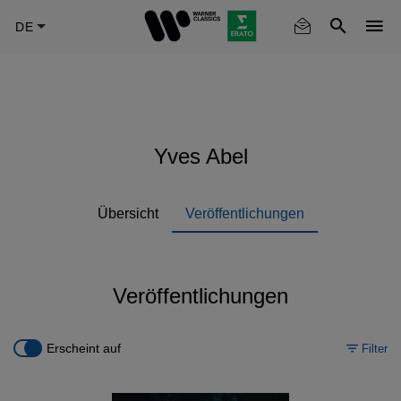
Skip
to
main
content
Yves Abel
Übersicht
Veröffentlichungen
Veröffentlichungen
Erscheint auf
Filter