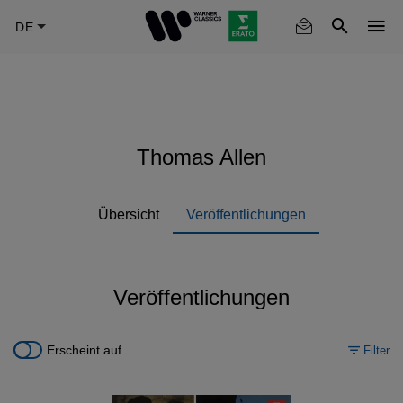
Skip
to
main
content
Thomas Allen
Übersicht
Veröffentlichungen
Veröffentlichungen
Erscheint auf
Filter