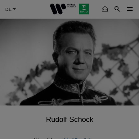
Skip
to
main
content
Rudolf Schock