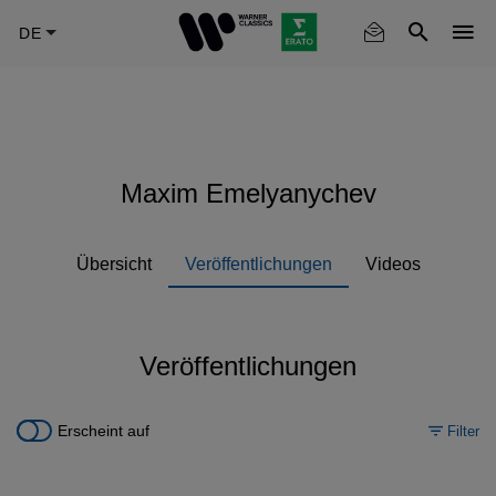
Skip
to
main
content
Maxim Emelyanychev
Übersicht
Veröffentlichungen
Videos
Veröffentlichungen
Erscheint auf
Filter