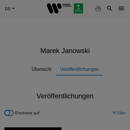
Skip
to
main
content
Marek Janowski
Übersicht
Veröffentlichungen
Veröffentlichungen
Erscheint auf
Filter