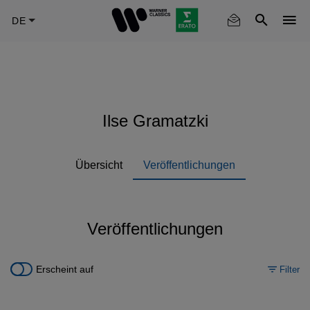
Skip
to
main
content
Ilse Gramatzki
Übersicht
Veröffentlichungen
Veröffentlichungen
Erscheint auf
Filter