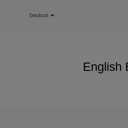
Skip
to
Deutsch
main
content
English 