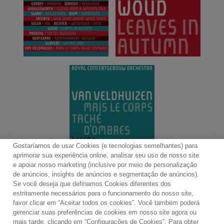
Gostaríamos de usar Cookies (e tecnologias semelhantes) para
aprimorar sua experiência online, analisar seu uso de nosso site
e apoiar nosso marketing (inclusive por meio de personalização
de anúncios, insights de anúncios e segmentação de anúncios).
Se você deseja que definamos Cookies diferentes dos
Contato
Boletim de Notícias
Termos de Uso
estritamente necessários para o funcionamento do nosso site,
favor clicar em “Aceitar todos os cookies”. Você também poderá
Política de Privacidade
Mapa do Site
gerenciar suas preferências de cookies em nosso site agora ou
Política de Cookies
Configurações de Cookies
mais tarde, clicando em “Configurações de Cookies”. Para obter