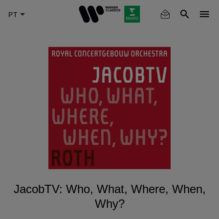
Skip
to
main
content
JacobTV: Who, What, Where, When,
Why?