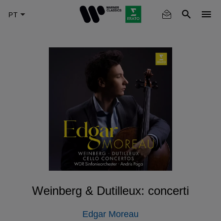
Skip
to
main
content
Weinberg & Dutilleux: concerti
Edgar Moreau