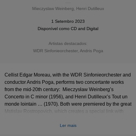
Mieczyslaw Weinberg
,
Henri Dutilleux
1 Setembro 2023
Disponível como
CD
and
Digital
Artistas destacados:
WDR Sinfonieorchester, Andris Poga
Cellist Edgar Moreau, with the WDR Sinfonieorchester and
conductor Andris Poga, performs two concertante works
from the mid-20th century: Mieczysław Weinberg’s
Concerto in C minor (1956), and Henri Dutilleux’s Tout un
monde lointain … (1970). Both were premiered by the great
Mstislav Rostropovich, which creates a special link with
Moreau: in 2014 in Paris, he won the Young Soloist Prize
Ler mais
in the Rostropovich Cello Competition. In recent years,
interest has grown in the music of the Polish-born Jewish