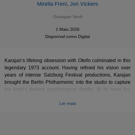
Mirella Freni
,
Jon Vickers
Giuseppe Verdi
1 Maio 2026
Disponível como
Digital
Karajan’s lifelong obsession with
Otello
Otello
culminated in this
legendary 1973 account. Having refined his vision over
years of intense Salzburg Festival productions, Karajan
brought the Berlin Philharmonic into the studio to capture
the work’s darkest psychological depths. At its heart lies
the alchemy between Jon Vickers - whose terrifying,
Ler mais
tortured portrayal of the Moor remains a benchmark - and
Mirella Freni, Karajan’s favorite soprano, who offers a
luminous, fragile Desdemona. It is not merely an opera
recording; it is a visceral, cinematic descent into jealousy,
captured with a sonic intensity that has never been