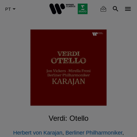
Skip
to
main
content
Verdi: Otello
Herbert von Karajan
,
Berliner Philharmoniker
,