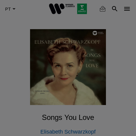
Skip
to
main
content
Songs You Love
Elisabeth Schwarzkopf