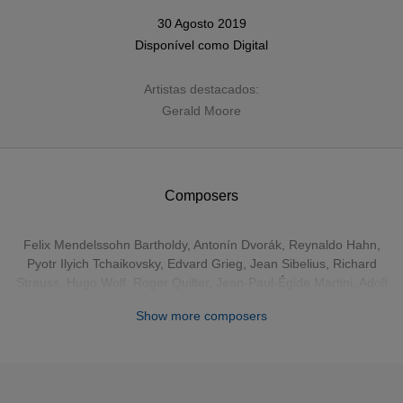
30 Agosto 2019
Disponível como
Digital
Artistas destacados:
Gerald Moore
Composers
Felix Mendelssohn Bartholdy
,
Antonín Dvorák
,
Reynaldo Hahn
,
Pyotr Ilyich Tchaikovsky
,
Edvard Grieg
,
Jean Sibelius
,
Richard
Strauss
,
Hugo Wolf
, Roger Quilter, Jean-Paul-Égide Martini, Adolf
Jensen
Show more composers