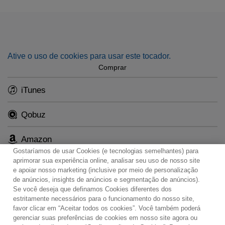
Ative o uso de cookies para usar este tocador.
Comprar
iTunes
Qobuz
Amazon
Gostaríamos de usar Cookies (e tecnologias semelhantes) para
aprimorar sua experiência online, analisar seu uso de nosso site
e apoiar nosso marketing (inclusive por meio de personalização
de anúncios, insights de anúncios e segmentação de anúncios).
Se você deseja que definamos Cookies diferentes dos
Contato
Boletim de Notícias
Termos de Uso
estritamente necessários para o funcionamento do nosso site,
favor clicar em “Aceitar todos os cookies”. Você também poderá
Política de Privacidade
Mapa do Site
gerenciar suas preferências de cookies em nosso site agora ou
Política de Cookies
Configurações de Cookies