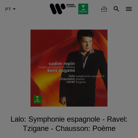
Skip
to
main
content
Lalo: Symphonie espagnole - Ravel:
Tzigane - Chausson: Poème