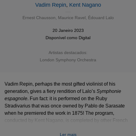
Vadim Repin
,
Kent Nagano
Ernest Chausson
,
Maurice Ravel
,
Édouard Lalo
20 Janeiro 2023
Disponível como
Digital
Artistas destacados:
London Symphony Orchestra
Vadim Repin, perhaps the most gifted violinist of his
generation, gives a fiery rendition of Lalo’s
Symphonie
espagnole
. Fun fact: it is performed on the Ruby
Stradivarius that was once owned by Pablo de Sarasate
when he premiered the work in 1875! The program,
conducted by Kent Nagano, is completed by other French
violin masterpieces.
Ler mais