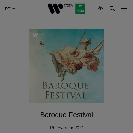
Skip
to
main
content
Baroque Festival
19 Fevereiro 2021