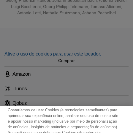
Georg Friedrich Händel
,
Johann Sebastian Bach
,
Antonio Vivaldi
,
Luigi Boccherini
,
Georg Philipp Telemann
,
Tomaso Albinoni
,
Antonio Lotti
,
Nathalie Stutzmann
,
Johann Pachelbel
Ative o uso de cookies para usar este tocador.
Comprar
Amazon
iTunes
Qobuz
Gostaríamos de usar Cookies (e tecnologias semelhantes) para
aprimorar sua experiência online, analisar seu uso de nosso site
e apoiar nosso marketing (inclusive por meio de personalização
de anúncios, insights de anúncios e segmentação de anúncios).
Se você deseja que definamos Cookies diferentes dos