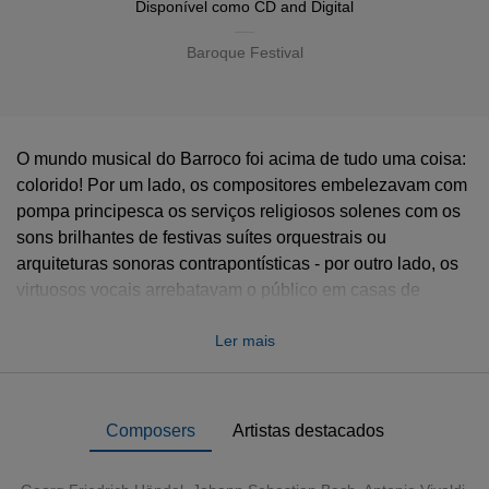
Disponível como
CD
and
Digital
Baroque Festival
O mundo musical do Barroco foi acima de tudo uma coisa:
colorido! Por um lado, os compositores embelezavam com
pompa principesca os serviços religiosos solenes com os
sons brilhantes de festivas suítes orquestrais ou
arquiteturas sonoras contrapontísticas - por outro lado, os
virtuosos vocais arrebatavam o público em casas de
ópera. Música magistral de câmara ou cravo era ouvida em
Ler mais
concertos nos salões. E é precisamente essa diversidade
que o Festival Barroco reflete - nos vários estilos de
interpretação, do ideal de uma prática performática
autêntica a interpretações em instrumentos modernos.
Composers
Artistas destacados