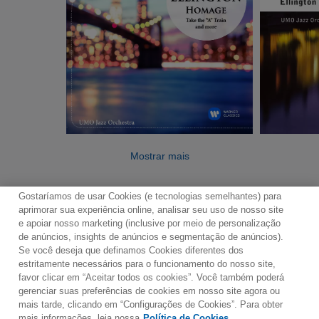
Mostrar mais
Gostaríamos de usar Cookies (e tecnologias semelhantes) para
aprimorar sua experiência online, analisar seu uso de nosso site
e apoiar nosso marketing (inclusive por meio de personalização
de anúncios, insights de anúncios e segmentação de anúncios).
Se você deseja que definamos Cookies diferentes dos
Contato
Boletim de Notícias
Termos de Uso
estritamente necessários para o funcionamento do nosso site,
favor clicar em “Aceitar todos os cookies”. Você também poderá
Política de Privacidade
Mapa do Site
gerenciar suas preferências de cookies em nosso site agora ou
Política de Cookies
Configurações de Cookies
mais tarde, clicando em “Configurações de Cookies”. Para obter
mais informações, leia nossa
Política de Cookies