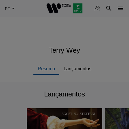
Skip
to
main
content
Terry Wey
Resumo
Lançamentos
Lançamentos