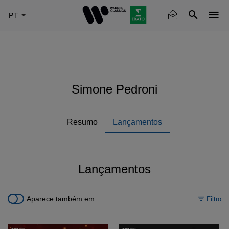
Skip
to
main
content
Simone Pedroni
Resumo
Lançamentos
Lançamentos
Aparece também em
Filtro