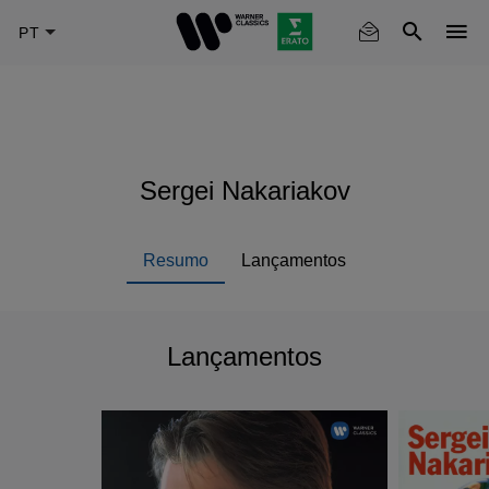
Skip
to
main
content
Sergei Nakariakov
Resumo
Lançamentos
Lançamentos